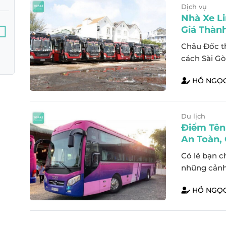
Dịch vụ
Nhà Xe L
Giá Thàn
Châu Đốc t
cách Sài Gò
Châu Đốc, c
HỒ NGỌC
vận chuyển 
cùng Top A
nhà xe limou
Du lịch
Điểm Tên
An Toàn,
Có lẽ bạn c
những cảnh 
nhiên đến c
HỒ NGỌC
Hãy tạm thờ
biến như Đà