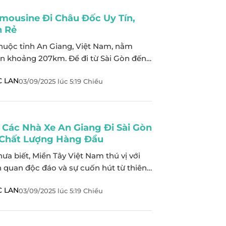
imousine Đi Châu Đốc Uy Tín,
h Rẻ
huộc tỉnh An Giang, Việt Nam, nằm
n khoảng 207km. Để đi từ Sài Gòn đến
ó nhiều lựa chọn về các phương tiện
 LAN
03/09/2025
lúc
5:19 Chiều
cao cấp và chất lượng. Dưới đây, hãy
n Giang AZ khám phá danh sách các
sine đi Châu...
 Các Nhà Xe An Giang Đi Sài Gòn
 Chất Lượng Hàng Đầu
hưa biết, Miền Tây Việt Nam thú vị với
quan độc đáo và sự cuốn hút từ thiên
on người hiền lành và đời sống bình dị.
 LAN
03/09/2025
lúc
5:19 Chiều
i rời xa những điểm đến du lịch phổ
 Nẵng, Hội An,… và cùng Top An...