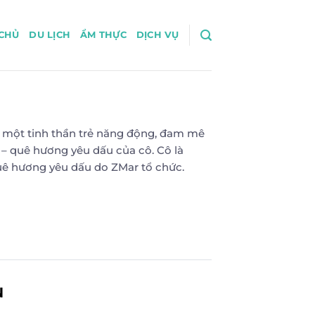
CHỦ
DU LỊCH
ẨM THỰC
DỊCH VỤ
 một tinh thần trẻ năng động, đam mê
 – quê hương yêu dấu của cô. Cô là
quê hương yêu dấu do ZMar tổ chức.
N