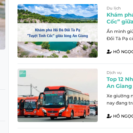
Du lịch
Khám phá
Cốc” giữ
Ẩn mình giữ
Đồi Tà Pạ c
hiện lên nh
HỒ NGỌC
trữ tình, n
bí ẩn. Sở h
Dịch vụ
Top 12 N
An Giang
Xe giường 
nay đang trả
trong bối c
HỒ NGỌC
triển. Các 
cấp các dòn
tranh. Điều..