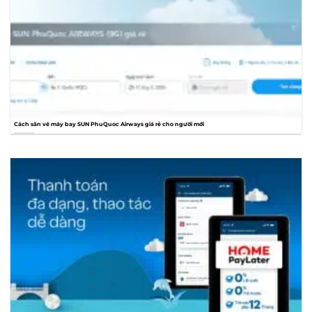
Cách săn vé máy bay SUN PhuQuoc Airways giá rẻ cho người mới