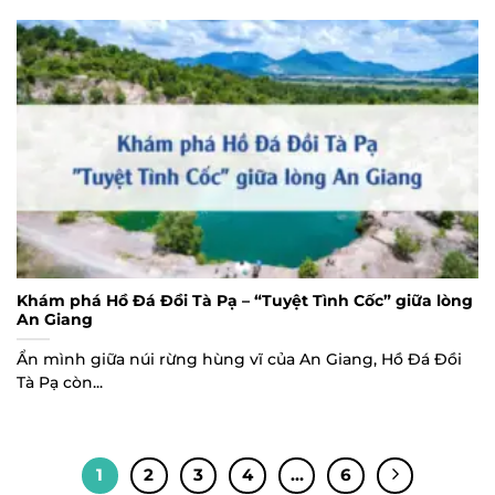
Khám phá Hồ Đá Đồi Tà Pạ – “Tuyệt Tình Cốc” giữa lòng
An Giang
Ẩn mình giữa núi rừng hùng vĩ của An Giang, Hồ Đá Đồi
Tà Pạ còn...
1
2
3
4
…
6