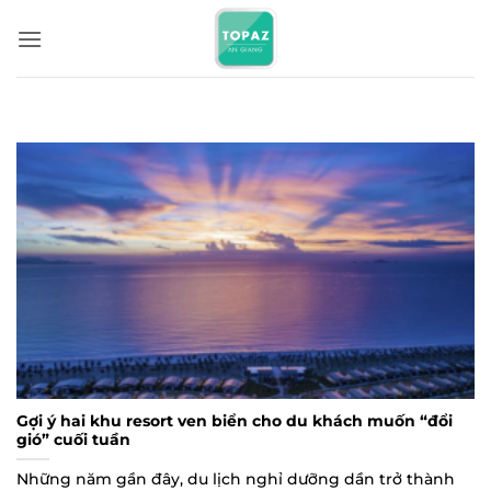
Bỏ
qua
nội
dung
Gợi ý hai khu resort ven biển cho du khách muốn “đổi
gió” cuối tuần
Những năm gần đây, du lịch nghỉ dưỡng dần trở thành