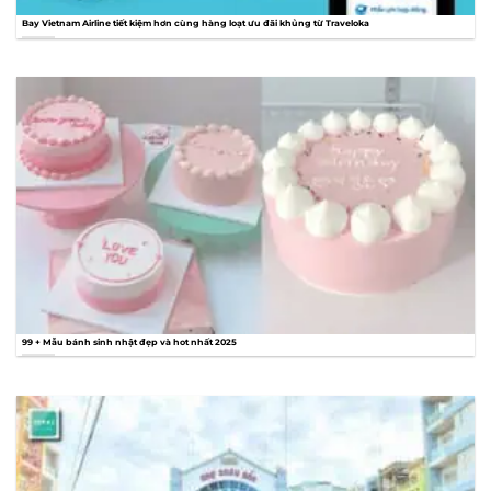
Bay Vietnam Airline tiết kiệm hơn cùng hàng loạt ưu đãi khủng từ Traveloka
99 + Mẫu bánh sinh nhật đẹp và hot nhất 2025