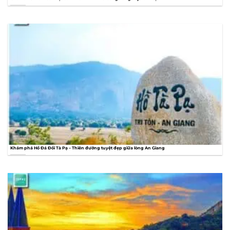
Khám phá Hồ Đá Đồi Tà Pạ – Thiên đường tuyệt đẹp giữa lòng An Giang