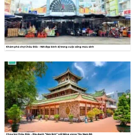
Khám phá chợ Châu Đốc – Nét đẹp bình dị trong cuộc sống mưu sinh
Chùa bà Châu Đốc – Địa danh “tâm linh” nổi tiếng vùng Tây Nam Bộ