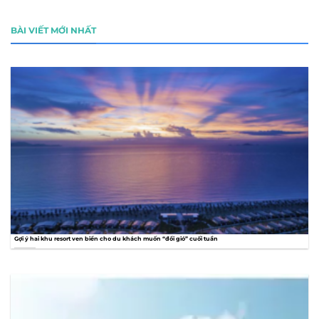
BÀI VIẾT MỚI NHẤT
Gợi ý hai khu resort ven biển cho du khách muốn “đổi gió” cuối tuần