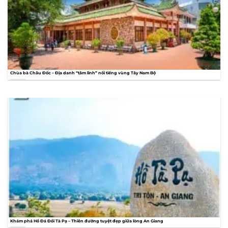
Chùa bà Châu Đốc – Địa danh “tâm linh” nổi tiếng vùng Tây Nam Bộ
Khám phá Hồ Đá Đồi Tà Pạ – Thiên đường tuyệt đẹp giữa lòng An Giang