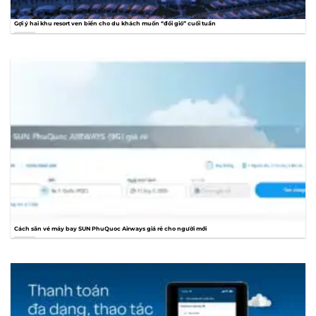
Gợi ý hai khu resort ven biển cho du khách muốn “đổi gió” cuối tuần
Cách săn vé máy bay SUN PhuQuoc Airways giá rẻ cho người mới