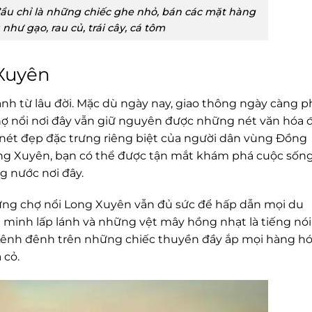
ầu chỉ là những chiếc ghe nhỏ, bán các mặt hàng
 như gạo, rau củ, trái cây, cá tôm
 Xuyên
nh từ lâu đời. Mặc dù ngày nay, giao thông ngày càng p
chợ nổi nơi đây vẫn giữ nguyên được những nét văn hóa 
 nét đẹp đặc trưng riêng biệt của người dân vùng Đồng
ng Xuyên, bạn có thể được tận mắt khám phá cuộc sốn
g nước nơi đây.
ưng chợ nổi Long Xuyên vẫn đủ sức để hấp dẫn mọi du
minh lấp lánh và những vệt mây hồng nhạt là tiếng nói
. Lênh đênh trên những chiếc thuyền đầy ắp mọi hàng hó
a cỏ.