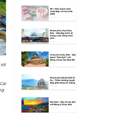
99 + Mẫu bánh sinh
nhật đẹp và hot nhất
2025
Khám phá chợ Châu
Đốc – Nét đẹp bình dị
trong cuộc sống mưu
sinh
Chùa bà Châu Đốc – Địa
danh “tâm linh” nổi
tiếng vùng Tây Nam Bộ
tới
Khám phá Hồ Đá Đồi Tà
Pạ – Thiên đường tuyệt
Cái
đẹp giữa lòng An Giang
ng
Núi Sam – Địa chỉ du lịch
nổi tiếng ở Châu Đốc