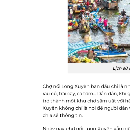
Lịch sử
Chợ nổi Long Xuyên ban đầu chỉ là n
rau củ, trái cây, cá tôm… Dần dần, kh
trở thành một khu chợ sầm uất với h
Xuyên không chỉ là nơi để người dân t
chia sẻ thông tin.
Ngày nay, chợ nổi Long Xuyên vẫn gi