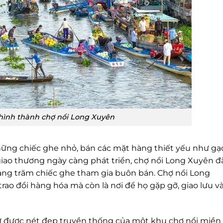
 hình thành chợ nổi Long Xuyên
hững chiếc ghe nhỏ, bán các mặt hàng thiết yếu như gạ
i giao thương ngày càng phát triển, chợ nổi Long Xuyên đ
àng trăm chiếc ghe tham gia buôn bán. Chợ nổi Long
rao đổi hàng hóa mà còn là nơi để họ gặp gỡ, giao lưu v
ữ được nét đẹp truyền thống của một khu chợ nổi miền