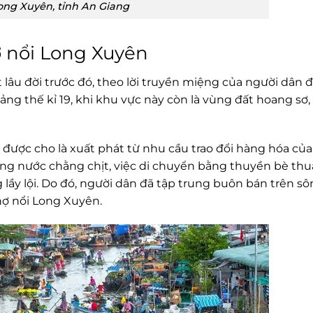
ong Xuyên, tỉnh An Giang
ợ nổi Long Xuyên
lâu đời trước đó, theo lời truyền miệng của người dân đ
ng thế kỉ 19, khi khu vực này còn là vùng đất hoang sơ,
được cho là xuất phát từ nhu cầu trao đổi hàng hóa của
ông nước chằng chịt, việc di chuyển bằng thuyền bè th
g lầy lội. Do đó, người dân đã tập trung buôn bán trên s
ợ nổi Long Xuyên.