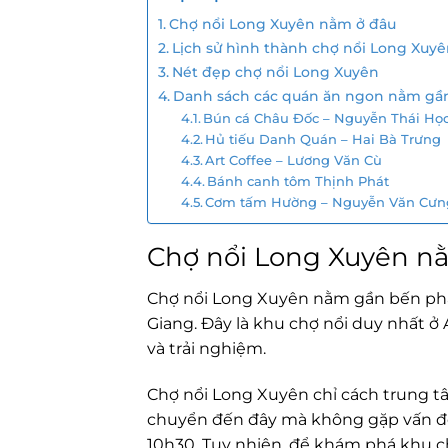
Chợ nổi Long Xuyên nằm ở đâu
Lịch sử hình thành chợ nổi Long Xuy
Nét đẹp chợ nổi Long Xuyên
Danh sách các quán ăn ngon nằm gần
Bún cá Châu Đốc – Nguyễn Thái Họ
Hủ tiếu Danh Quán – Hai Bà Trưng
Art Coffee – Lương Văn Cù
Bánh canh tôm Thịnh Phát
Cơm tấm Hường – Nguyễn Văn Cưn
Chợ nổi Long Xuyên n
Chợ nổi Long Xuyên nằm gần bến phà
Giang. Đây là khu chợ nổi duy nhất 
và trải nghiệm.
Chợ nổi Long Xuyên chỉ cách trung t
chuyển đến đây mà không gặp vấn đề
10h30. Tuy nhiên, để khám phá khu ch