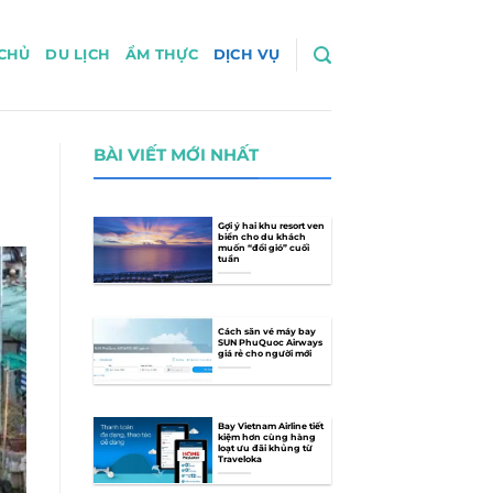
CHỦ
DU LỊCH
ẨM THỰC
DỊCH VỤ
BÀI VIẾT MỚI NHẤT
Gợi ý hai khu resort ven
biển cho du khách
muốn “đổi gió” cuối
tuần
Cách săn vé máy bay
SUN PhuQuoc Airways
giá rẻ cho người mới
Bay Vietnam Airline tiết
kiệm hơn cùng hàng
loạt ưu đãi khủng từ
Traveloka