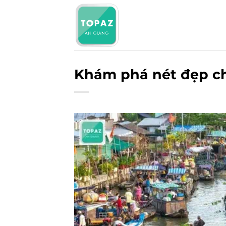
Bỏ
qua
nội
dung
Khám phá nét đẹp ch