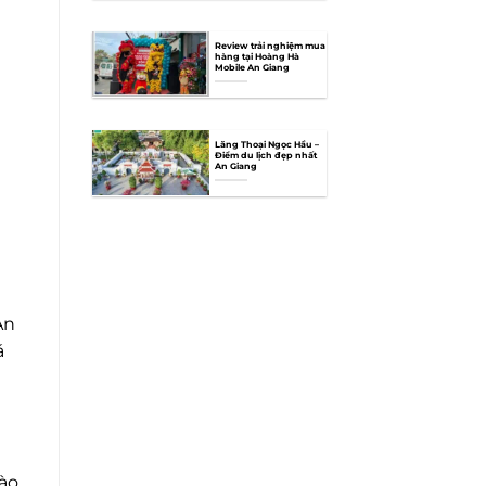
Review trải nghiệm mua
hàng tại Hoàng Hà
Mobile An Giang
Lăng Thoại Ngọc Hầu –
Điểm du lịch đẹp nhất
An Giang
An
á
vào