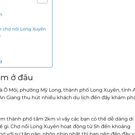
ên
 chợ nổi Long Xuyên
c
g
ằm ở đâu
 Ô Môi, phường Mỹ Long, thành phố Long Xuyên, tỉnh 
ở An Giang thu hút nhiều khách du lịch đến đây khám ph
âm thành phố tầm 2km vì vậy các bạn có thể dễ dàng di
 gì. Chợ nổi Long Xuyên hoạt động từ 5h đến khoảng
ợ với sự tấp nập, nhộn nhịp nhất thì bạn nên đến đây 