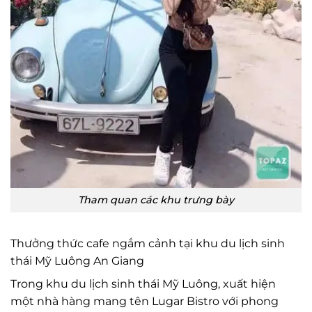
Tham quan các khu trưng bày
Thưởng thức cafe ngắm cảnh tại khu du lịch sinh
thái Mỹ Luông An Giang
Trong khu du lịch sinh thái Mỹ Luông, xuất hiện
một nhà hàng mang tên Lugar Bistro với phong