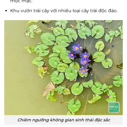
mộc mạc.
Khu vườn trái cây với nhiều loại cây trái độc đáo.
Chiêm ngưỡng không gian sinh thái đặc sắc