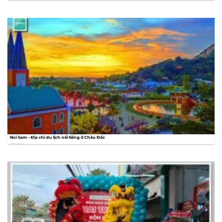
Núi Sam – Địa chỉ du lịch nổi tiếng ở Châu Đốc