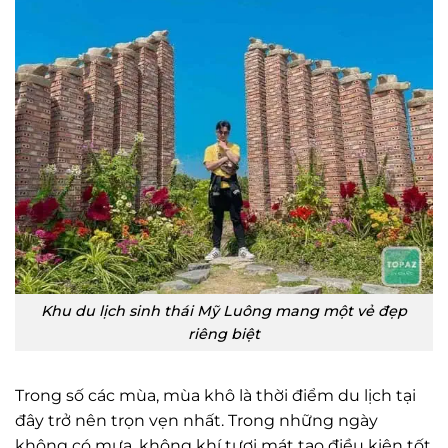
Khu du lịch sinh thái Mỹ Luông mang một vẻ đẹp
riêng biệt
Trong số các mùa, mùa khô là thời điểm du lịch tại
đây trở nên trọn vẹn nhất. Trong những ngày
không có mưa, không khí tươi mát tạo điều kiện tốt