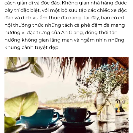
cách giản dị và độc đáo. Không gian nhà hàng được
bày trí đặc biệt, với một bộ sưu tập các chiếc xe độc
đáo và dịch vụ ẩm thực đa dạng. Tại đây, bạn có cơ
hội thưởng thức những tách cà phê đậm đà mang
hương vị đặc trưng của An Giang, đồng thời tận
hưởng không gian lãng mạn và ngắm nhìn những
khung cảnh tuyệt đẹp.