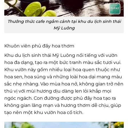
Thưởng thức cafe ngắm cảnh tại khu du lịch sinh thái
Mỹ Luông
Khuôn viên phủ đầy hoa thơm
Khu du lịch sinh thái Mỹ Luông nổi tiếng với vườn
hoa đa dạng, tạo ra một bức tranh màu sắc tươi vui.
Khu vườn này gồm nhiều loại hoa quen thuộc như
hoa sen, hoa súng và những loài hoa dại mang màu
sắc nhẹ nhàng. Vào mùa hoa nở, không gian trở nên
thú vị với mùi hương dịu dàng len lỏi khắp mọi
ngóc ngách. Con đường được phủ đầy hoa tạo ra
không gian lãng mạn và hương thơm dễ chịu, giúp
tạo nên một khu vườn hoa cổ tích.