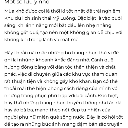
Một số lưu ý nhỏ
Mùa khô được coi là thời kì tốt nhất để trải nghiệm
Khu du lịch sinh thái Mỹ Luông. Đặc biệt là vào buổi
sáng, khi ánh nắng mới bắt đầu lên nhẹ nhàng,
không gắt quá, tạo nên một không gian dễ chịu với
không khí trong lành và mát mẻ.
Hãy thoải mái mặc những bộ trang phục thú vị để
ghi lại những khoảnh khắc đáng nhớ. Cảnh quê
hương đồng bằng với dân tộc thân thiện và chất
phác, việc di chuyển giữa các khu vực tham quan
rất thuận tiện và không gây khó khăn. Bạn có thể
thoải mái thể hiện phong cách riêng của mình với
những trang phục phù hợp với bối cảnh. Đặc biệt,
hãy thử những trang phục truyền thống như áo dài
hay áo bà ba, mang theo nét đẹp tự nhiên của
người phụ nữ miền quê sông nước. Đây là cơ hội tốt
để tạo ra những bức ảnh mang đậm bản sắc truyền