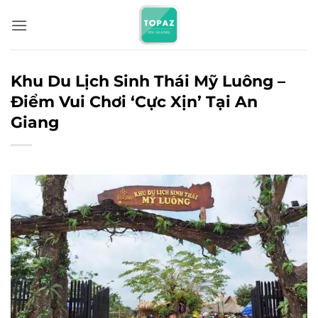
Bỏ
qua
nội
dung
Khu Du Lịch Sinh Thái Mỹ Luông –
Điểm Vui Chơi ‘Cực Xịn’ Tại An
Giang