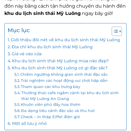
đồn này bằng cách tận hưởng chuyến du hành đến
khu du lịch sinh thái Mỹ Luông
ngay bây giờ!
Mục lục
Giới thiệu đôi nét về khu du lịch sinh thái Mỹ Luông
Địa chỉ khu du lịch sinh thái Mỹ Luông
Giá vé vào cửa
Khu du lịch sinh thái Mỹ Luông mùa nào đẹp?
Khu du lịch sinh thái Mỹ Luông có gì đặc sắc?
Chiêm ngưỡng không gian sinh thái đặc sắc
Trải nghiệm các hoạt động vui chơi hấp dẫn
Tham quan các khu trưng bày
Thưởng thức cafe ngắm cảnh tại khu du lịch sinh
thái Mỹ Luông An Giang
Khuôn viên phủ đầy hoa thơm
Đa dạng tiểu cảnh đặc sắc và thu hút
Check – in tháp Eiffel điện gió
Một số lưu ý nhỏ