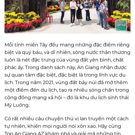
Mỗi tỉnh miền Tây đều mang những đặc điểm riêng
biệt và quý báu, và dĩ nhiên, sông nước thân thương
luôn là nét đặc trưng của vùng đất yên bình, chất
phác ấy. Trong danh sách này, An Giang nhận được
sự quan tâm đặc biệt, đặc biệt là trong lĩnh vực du
lịch. Trong năm 2021, vùng đất bảy núi đã mở thêm
một điểm đến du lịch, tạo ra nhiều sóng chấn trong
cộng đồng mạng xã hội – đó là khu du lịch sinh thái
Mỹ Luông.
Có rất nhiều câu chuyện thú vị lan truyền một cách
tự nhiên, khiến mọi người nói xôn xao. Hãy cùng
Top An Giang AZ khám phá và giải mã những tin