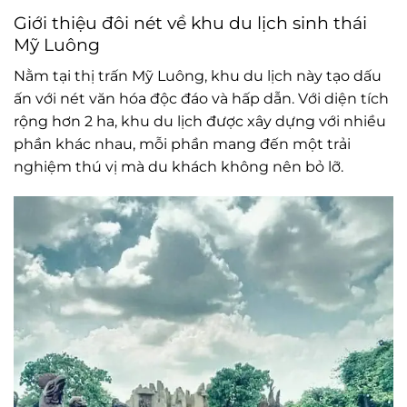
Giới thiệu đôi nét về khu du lịch sinh thái
Mỹ Luông
Nằm tại thị trấn Mỹ Luông, khu du lịch này tạo dấu
ấn với nét văn hóa độc đáo và hấp dẫn. Với diện tích
rộng hơn 2 ha, khu du lịch được xây dựng với nhiều
phần khác nhau, mỗi phần mang đến một trải
nghiệm thú vị mà du khách không nên bỏ lỡ.