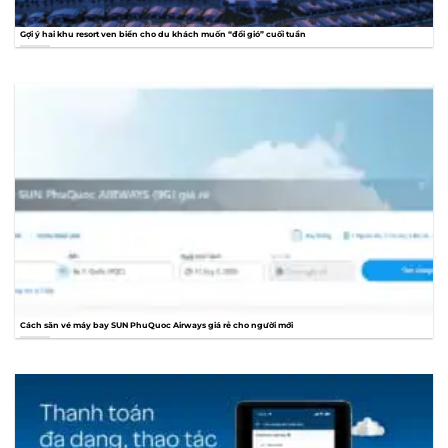
Gợi ý hai khu resort ven biển cho du khách muốn “đổi gió” cuối tuần
Cách săn vé máy bay SUN PhuQuoc Airways giá rẻ cho người mới