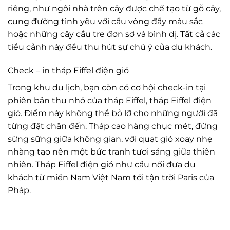
riêng, như ngôi nhà trên cây được chế tạo từ gỗ cây,
cung đường tình yêu với cầu vòng đầy màu sắc
hoặc những cây cầu tre đơn sơ và bình dị. Tất cả các
tiểu cảnh này đều thu hút sự chú ý của du khách.
Check – in tháp Eiffel điện gió
Trong khu du lịch, bạn còn có cơ hội check-in tại
phiên bản thu nhỏ của tháp Eiffel, tháp Eiffel điện
gió. Điểm này không thể bỏ lỡ cho những người đã
từng đặt chân đến. Tháp cao hàng chục mét, đứng
sừng sững giữa không gian, với quạt gió xoay nhẹ
nhàng tạo nên một bức tranh tươi sáng giữa thiên
nhiên. Tháp Eiffel điện gió như cầu nối đưa du
khách từ miền Nam Việt Nam tới tận trời Paris của
Pháp.