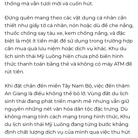
thống mà vẫn tươi mới và cuốn hút.
Đừng quên mang theo các vật dụng cá nhân cần
thiết như giấy tờ cá nhân, nón hoặc dù để che nắng,
thuốc chống say tàu xe, kem chống nắng, và đặc
biệt là một ít tiền mặt để sử dụng trong trường hợp
cần mua quà lưu niệm hoặc dịch vụ khác. Khu du
lịch sinh thái Mỹ Luông hiện chưa phổ biến hình
thức thanh toán bằng thẻ và không có máy ATM để
rút tiền.
Khi đặt chân đến miền Tây Nam Bộ, việc đến thăm
An Giang là điều không thể bỏ lỡ. Vùng đất du lịch
sinh thái đang phát triển mạnh mẽ nhưng vẫn giữ
nguyên những nét văn hóa dân tộc đặc trưng. Dù
không mang tính cách mạng trong hình thức, Khu
du lịch sinh thái Mỹ Luông đang từng bước khẳng
định chất lượng dịch vụ của mình qua việc thu hút