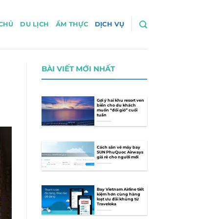
CHỦ
DU LỊCH
ẨM THỰC
DỊCH VỤ
BÀI VIẾT MỚI NHẤT
Gợi ý hai khu resort ven
biển cho du khách
muốn “đổi gió” cuối
tuần
Cách săn vé máy bay
SUN PhuQuoc Airways
giá rẻ cho người mới
Bay Vietnam Airline tiết
kiệm hơn cùng hàng
loạt ưu đãi khủng từ
Traveloka