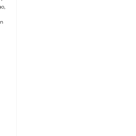
o,
ện