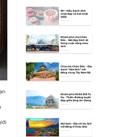
99 + Mẫu bánh sinh
nhật đẹp và hot nhất
2025
Khám phá chợ Châu
Đốc – Nét đẹp bình dị
trong cuộc sống mưu
sinh
Chùa bà Châu Đốc – Địa
danh “tâm linh” nổi
tiếng vùng Tây Nam Bộ
bạn
Khám phá Hồ Đá Đồi Tà
Pạ – Thiên đường tuyệt
đẹp giữa lòng An Giang
n
iới
Núi Sam – Địa chỉ du lịch
nổi tiếng ở Châu Đốc