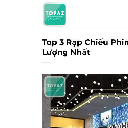
Bỏ
qua
nội
dung
Top 3 Rạp Chiếu Phi
Lượng Nhất