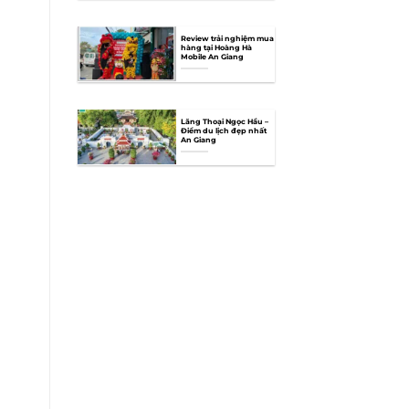
Review trải nghiệm mua
hàng tại Hoàng Hà
Mobile An Giang
Lăng Thoại Ngọc Hầu –
Điểm du lịch đẹp nhất
An Giang