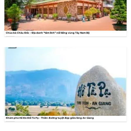
Chùa bà Châu Đốc – Địa danh “tâm linh” nổi tiếng vùng Tây Nam Bộ
Khám phá Hồ Đá Đồi Tà Pạ – Thiên đường tuyệt đẹp giữa lòng An Giang