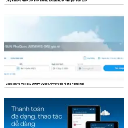
Gợi ý hai khu resort ven biển cho du khách muốn “đổi gió” cuối tuần
Cách săn vé máy bay SUN PhuQuoc Airways giá rẻ cho người mới