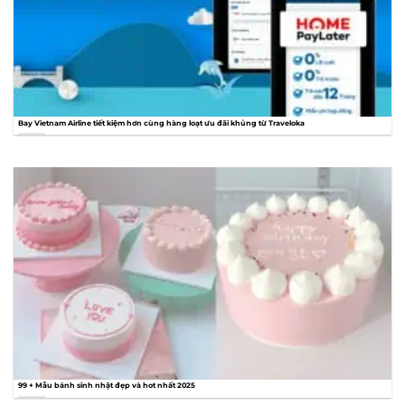
Bay Vietnam Airline tiết kiệm hơn cùng hàng loạt ưu đãi khủng từ Traveloka
99 + Mẫu bánh sinh nhật đẹp và hot nhất 2025