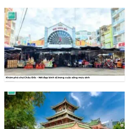
Khám phá chợ Châu Đốc – Nét đẹp bình dị trong cuộc sống mưu sinh