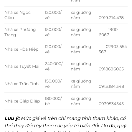
nằm
Nhà xe Ngọc
120.000/
xe giường
Giàu
vé
nằm
0919.214.478
Nhà xe Phương
150.000/
xe giường
1900
Trang
vé
nằm
6067
120.000/
xe giường
02903 554
Nhà xe Hòa Hiệp
vé
nằm
567
240.000/
xe giường
Nhà xe Tuyết Mai
vé
nằm
0918696065
150.000/
xe giường
Nhà xe Trần Tính
vé
nằm
0913.184.348
180.000/
xe giường
Nhà xe Giáp Diệp
bé
nằm
0939534545
Lưu ý:
Mức giá vé trên chỉ mang tính tham khảo, có
thể thay đổi tùy theo các yếu tố biến đổi. Do đó, quý