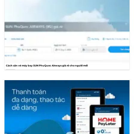
Cách săn vé máy bay SUN PhuQuoc Airways giá rẻ cho người mới