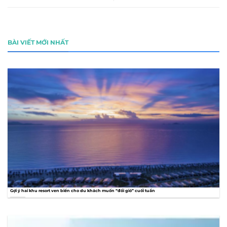
BÀI VIẾT MỚI NHẤT
Gợi ý hai khu resort ven biển cho du khách muốn “đổi gió” cuối tuần