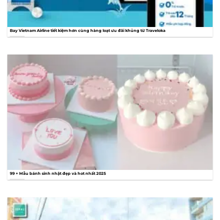
Bay Vietnam Airline tiết kiệm hơn cùng hàng loạt ưu đãi khủng từ Traveloka
99 + Mẫu bánh sinh nhật đẹp và hot nhất 2025