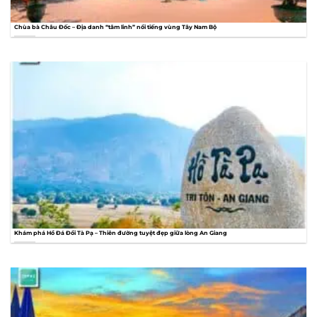
Chùa bà Châu Đốc – Địa danh “tâm linh” nổi tiếng vùng Tây Nam Bộ
Khám phá Hồ Đá Đồi Tà Pạ – Thiên đường tuyệt đẹp giữa lòng An Giang