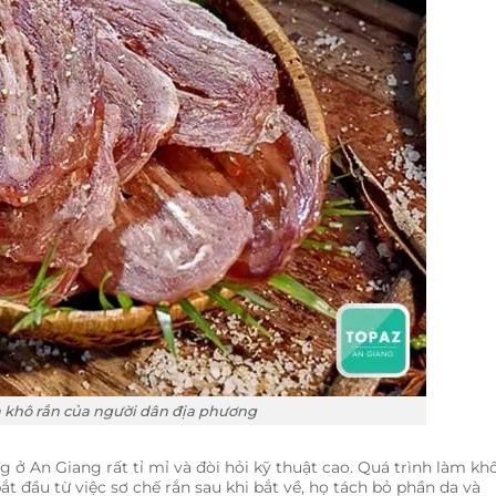
 khô rắn của người dân địa phương
ở An Giang rất tỉ mỉ và đòi hỏi kỹ thuật cao. Quá trình làm kh
t đầu từ việc sơ chế rắn sau khi bắt về, họ tách bỏ phần da và