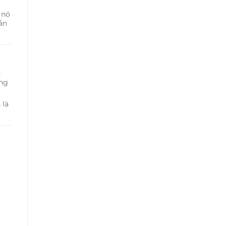
 nó
ắn
n
ững
 là