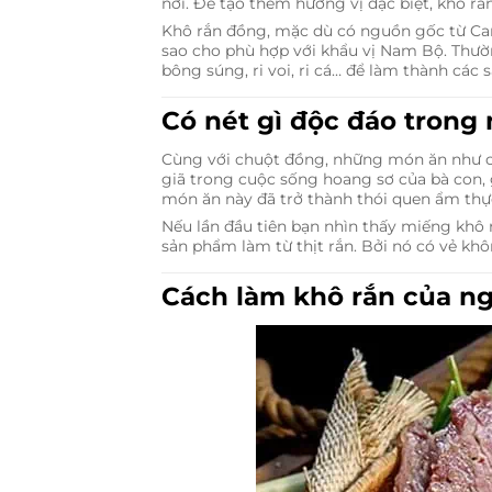
nơi. Để tạo thêm hương vị đặc biệt, khô 
Khô rắn đồng, mặc dù có nguồn gốc từ Ca
sao cho phù hợp với khẩu vị Nam Bộ. Thườn
bông súng, ri voi, ri cá… để làm thành các
Có nét gì độc đáo trong
Cùng với chuột đồng, những món ăn như c
giã trong cuộc sống hoang sơ của bà con,
món ăn này đã trở thành thói quen ẩm thự
Nếu lần đầu tiên bạn nhìn thấy miếng khô 
sản phẩm làm từ thịt rắn. Bởi nó có vẻ kh
Cách làm khô rắn của n