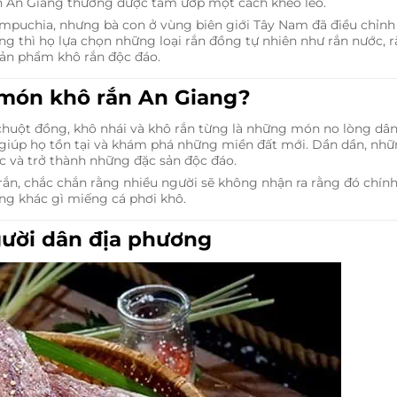
rắn An Giang thường được tẩm ướp một cách khéo léo.
mpuchia, nhưng bà con ở vùng biên giới Tây Nam đã điều chỉnh
g thì họ lựa chọn những loại rắn đồng tự nhiên như rắn nước, r
 sản phẩm khô rắn độc đáo.
 món khô rắn An Giang?
huột đồng, khô nhái và khô rắn từng là những món no lòng dâ
 giúp họ tồn tại và khám phá những miền đất mới. Dần dần, nh
c và trở thành những đặc sản độc đáo.
rắn, chắc chắn rằng nhiều người sẽ không nhận ra rằng đó chính
ông khác gì miếng cá phơi khô.
gười dân địa phương