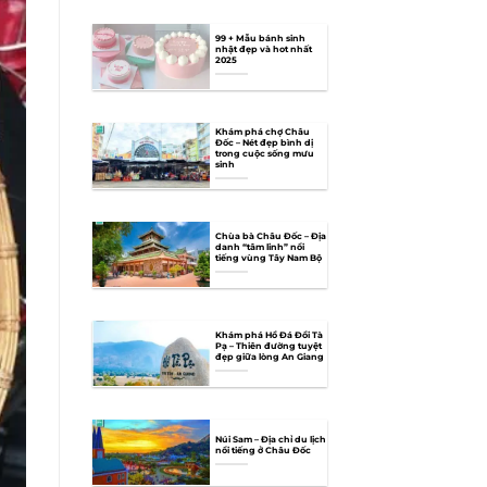
99 + Mẫu bánh sinh
nhật đẹp và hot nhất
2025
Khám phá chợ Châu
Đốc – Nét đẹp bình dị
trong cuộc sống mưu
sinh
Chùa bà Châu Đốc – Địa
danh “tâm linh” nổi
tiếng vùng Tây Nam Bộ
Khám phá Hồ Đá Đồi Tà
Pạ – Thiên đường tuyệt
đẹp giữa lòng An Giang
Núi Sam – Địa chỉ du lịch
nổi tiếng ở Châu Đốc