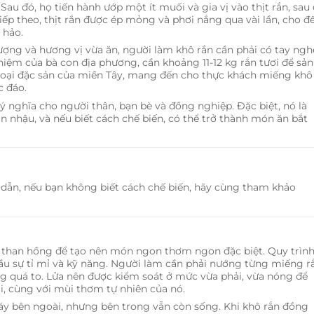
 Sau đó, họ tiến hành ướp một ít muối và gia vị vào thịt rắn, sau
ếp theo, thịt rắn được ép mỏng và phơi nắng qua vài lần, cho đ
 hảo.
ợng và hương vị vừa ăn, người làm khô rắn cần phải có tay ngh
iệm của bà con địa phương, cần khoảng 11-12 kg rắn tươi để sản
 loại đặc sản của miền Tây, mang đến cho thực khách miếng khô
c đáo.
 nghĩa cho người thân, bạn bè và đồng nghiệp. Đặc biệt, nó là
n nhậu, và nếu biết cách chế biến, có thể trở thành món ăn bắt
dẫn, nếu bạn không biết cách chế biến, hãy cùng tham khảo
 than hồng để tạo nên món ngon thơm ngon đặc biệt. Quy trìn
ầu sự tỉ mỉ và kỹ năng. Người làm cần phải nướng từng miếng r
ông quá to. Lửa nên được kiểm soát ở mức vừa phải, vừa nóng để
i, cùng với mùi thơm tự nhiên của nó.
 cháy bên ngoài, nhưng bên trong vẫn còn sống. Khi khô rắn đồng