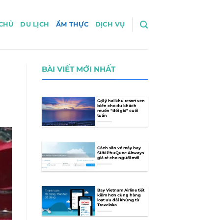
CHỦ
DU LỊCH
ẨM THỰC
DỊCH VỤ
BÀI VIẾT MỚI NHẤT
Gợi ý hai khu resort ven
biển cho du khách
muốn “đổi gió” cuối
tuần
Cách săn vé máy bay
SUN PhuQuoc Airways
giá rẻ cho người mới
Bay Vietnam Airline tiết
kiệm hơn cùng hàng
loạt ưu đãi khủng từ
Traveloka