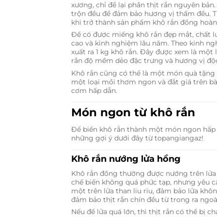
xương, chỉ để lại phần thịt rắn nguyên bản.
trộn đều để đảm bảo hương vị thấm đều. Ti
khi trở thành sản phẩm khô rắn đồng hoàn
Để có được miếng khô rắn đẹp mắt, chất lư
cao và kinh nghiệm lâu năm. Theo kinh ngh
xuất ra 1 kg khô rắn. Đây được xem là một
rắn độ mềm dẻo đặc trưng và hương vị độ
Khô rắn cũng có thể là một món quà tặng ý
một loại mồi thơm ngon và đắt giá trên bà
cơm hấp dẫn.
Món ngon từ khô rắn
Để biến khô rắn thành một món ngon hấp 
những gợi ý dưới đây từ topangiangaz!
Khô rắn nướng lửa hồng
Khô rắn đồng thường được nướng trên lửa
chế biến không quá phức tạp, nhưng yêu c
một trên lửa than liu riu, đảm bảo lửa kh
đảm bảo thịt rắn chín đều từ trong ra ngoà
Nếu để lửa quá lớn, thì thịt rắn có thể bị