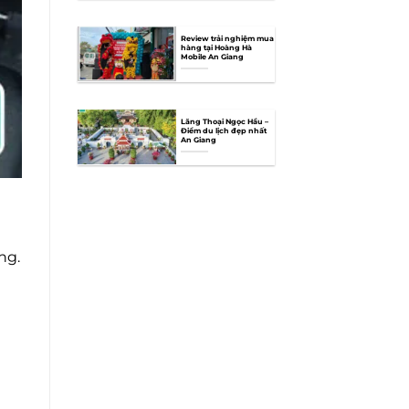
Review trải nghiệm mua
hàng tại Hoàng Hà
Mobile An Giang
Lăng Thoại Ngọc Hầu –
Điểm du lịch đẹp nhất
An Giang
ng.