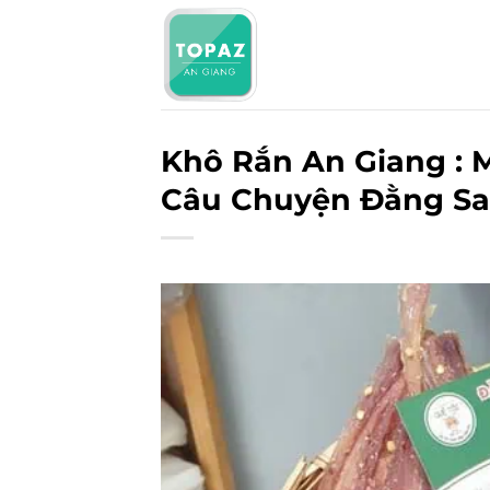
Bỏ
qua
nội
dung
Khô Rắn An Giang : 
Câu Chuyện Đằng S