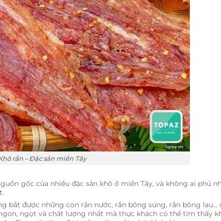
Khô rắn – Đặc sản miền Tây
guồn gốc của nhiều đặc sản khô ở miền Tây, và không ai phủ n
t.
ng bắt được những con rắn nước, rắn bông súng, rắn bông lau… 
, ngon, ngọt và chất lượng nhất mà thực khách có thể tìm thấy k