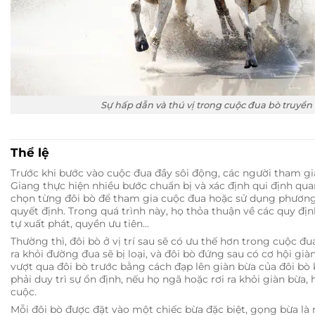
Sự hấp dẫn và thú vị trong cuộc đua bò truyền
Thể lệ
Trước khi bước vào cuộc đua đầy sôi động, các người tham gia
Giang thực hiện nhiều bước chuẩn bị và xác định qui định qua
chọn từng đôi bò để tham gia cuộc đua hoặc sử dụng phươn
quyết định. Trong quá trình này, họ thỏa thuận về các quy đị
tự xuất phát, quyền ưu tiên…
Thường thì, đôi bò ở vị trí sau sẽ có ưu thế hơn trong cuộc đua
ra khỏi đường đua sẽ bị loại, và đôi bò đứng sau có cơ hội gi
vượt qua đôi bò trước bằng cách đạp lên giàn bừa của đôi bò 
phải duy trì sự ổn định, nếu họ ngã hoặc rơi ra khỏi giàn bừa, 
cuộc.
Mỗi đôi bò được đặt vào một chiếc bừa đặc biệt, gọng bừa l