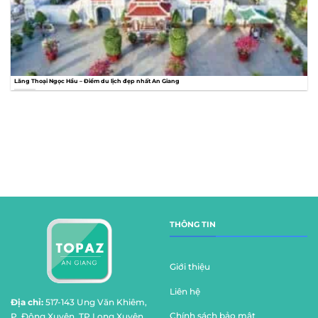
Lăng Thoại Ngọc Hầu – Điểm du lịch đẹp nhất An Giang
THÔNG TIN
Giới thiệu
Liên hệ
Địa chỉ:
517-143 Ung Văn Khiêm,
Chính sách bảo mật
P. Đông Xuyên, TP Long Xuyên,