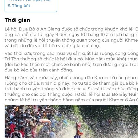
Tổng kết
Thời gian
Lễ hội Đua Bò ở An Giang được tổ chức trong khuôn khổ lễ “
ông bà, diễn ra từ ngày 9 đến ngày 10 tháng 10 âm lịch hàng 
trong những lễ hội truyền thống quan trọng của người Khmer,
và biết ơn đối với tổ tiên và công lao của họ.
Vào thời xưa, trong các mùa vụ sản xuất lúa ruộng, cộng đồn
Tri Tôn thường tổ chức lễ hội đua bò. Mùa gặt (mùa khô) thườ
(đôi bò kéo theo một chiếc xe bánh nhỏ) trên đường ngô. Tr
đua bò kéo bừa trên cánh đồng.
Hằng năm, vào mùa cấy, nhiều nông dân Khmer từ các phum,
ruộng cho chùa. Nhân dịp này, họ tụ tập để tham gia đua bò
trở thành truyền thống và được các vị Sư cả từ các chùa đứng
thưởng cho các đôi thắng cuộc. Từ đó, lễ hội Đua Bò Bảy Núi
những lễ hội truyền thống hàng năm của người Khmer ở An 