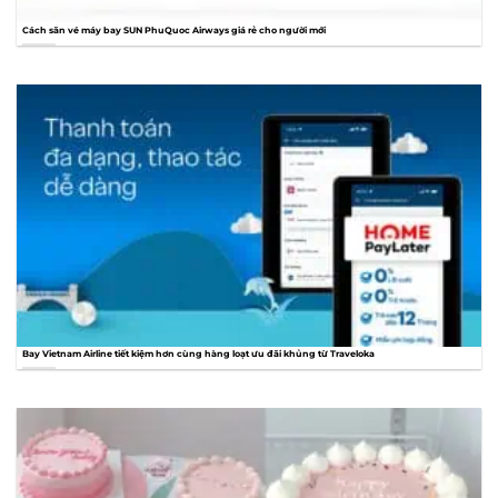
Cách săn vé máy bay SUN PhuQuoc Airways giá rẻ cho người mới
Bay Vietnam Airline tiết kiệm hơn cùng hàng loạt ưu đãi khủng từ Traveloka