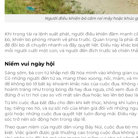
Người điều khiển bò cầm roi mây hoặc khúc g
Khi trọng tài ra lệnh xuất phát, người điều khiển đâm mạnh c
bò, khiến bò phóng nhanh về phía trước. Quan trọng là phải đ
để đôi bò di chuyển nhanh và đầy quyết liệt. Điều này khác biệ
mỗi người cưỡi một con, và người đến đích trước sẽ chiến th
Niềm vui ngày hội
Sáng sớm, bà con từ khắp nơi đã hòa mình vào không gian cu
Có những người đến từ xa, mang theo xoong, nồi, mắm, và mu
để không bỏ lỡ bất kỳ khoảnh khắc nào của cuộc đua. Không
hoành tráng như trong bóng đá hay đua ngựa, chỗ xem đua ở 
đứng ở vị trí hơi cao so với mặt sân đua hoặc leo lên bờ bao l
Từ khi cuộc đua bắt đầu cho đến khi kết thúc, không khí luôn 
tay, tiếng reo hò, và sự sôi nổi của khán giả đối với những ng
giỏi hoặc những cuộc đua quyết liệt luôn đọng mãi. Điều nà
sóc trở nên sôi động hơn trong dịp lễ.
Theo quan niệm của người dân vùng Bảy Núi, cuộc đua bò m
biệt. Việc giành được giải thưởng cao trong cuộc đua không c