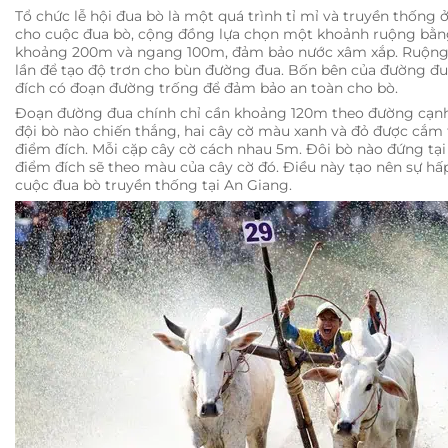
Tổ chức lễ hội đua bò là một quá trình tỉ mỉ và truyền thống 
cho cuộc đua bò, cộng đồng lựa chọn một khoảnh ruộng bằng
khoảng 200m và ngang 100m, đảm bảo nước xâm xắp. Ruộng đ
lần để tạo độ trơn cho bùn đường đua. Bốn bên của đường đua
đích có đoạn đường trống để đảm bảo an toàn cho bò.
Đoạn đường đua chính chỉ cần khoảng 120m theo đường cạnh
đội bò nào chiến thắng, hai cây cờ màu xanh và đỏ được cắm 
điểm đích. Mỗi cặp cây cờ cách nhau 5m. Đôi bò nào đứng tại v
điểm đích sẽ theo màu của cây cờ đó. Điều này tạo nên sự hấp
cuộc đua bò truyền thống tại An Giang.