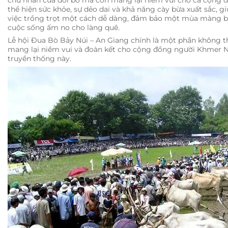
chủ nhân của đôi bò mà còn mang lại niềm vui cho cả cộng đ
thể hiện sức khỏe, sự dẻo dai và khả năng cày bừa xuất sắc, g
việc trồng trọt một cách dễ dàng, đảm bảo một mùa màng b
cuộc sống ấm no cho làng quê.
Lễ hội Đua Bò Bảy Núi – An Giang chính là một phần không thể
mang lại niềm vui và đoàn kết cho cộng đồng người Khmer N
truyền thống này.