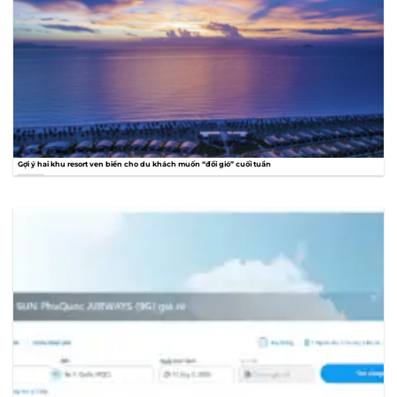
Gợi ý hai khu resort ven biển cho du khách muốn “đổi gió” cuối tuần