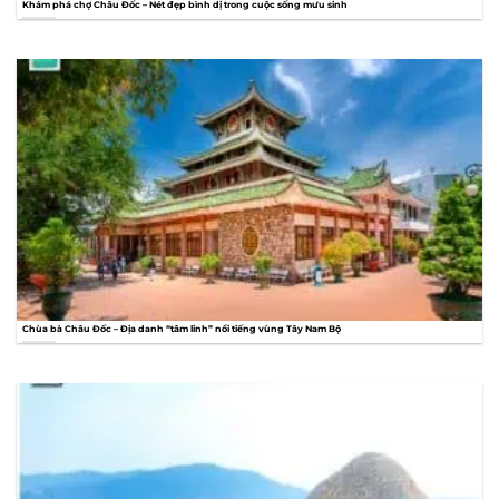
Khám phá chợ Châu Đốc – Nét đẹp bình dị trong cuộc sống mưu sinh
Chùa bà Châu Đốc – Địa danh “tâm linh” nổi tiếng vùng Tây Nam Bộ