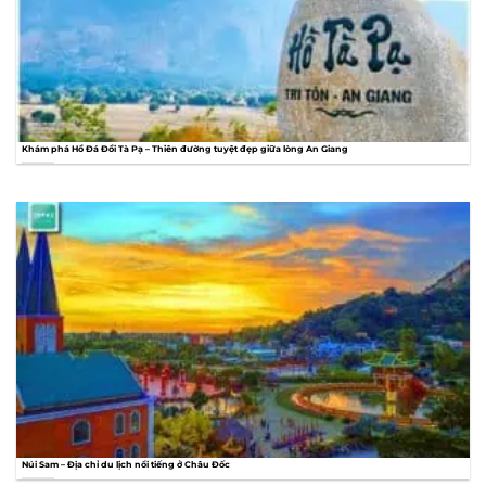
Khám phá Hồ Đá Đồi Tà Pạ – Thiên đường tuyệt đẹp giữa lòng An Giang
Núi Sam – Địa chỉ du lịch nổi tiếng ở Châu Đốc